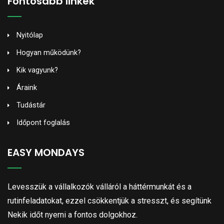
Fontosabb linkek
Nyitólap
Hogyan működünk?
Kik vagyunk?
Áraink
Tudástár
Időpont foglalás
EASY MONDAYS
Levesszük a vállalkozók válláról a háttérmunkát és a
rutinfeladatokat, ezzel csökkentjük a stresszt, és segítünk
Nekik időt nyerni a fontos dolgokhoz.