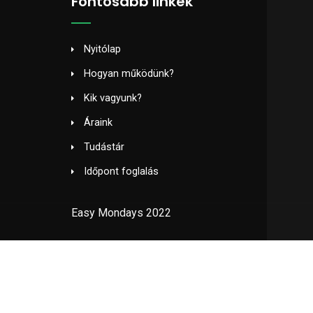
Fontosabb linkek
Nyitólap
Hogyan működünk?
Kik vagyunk?
Áraink
Tudástár
Időpont foglalás
Easy Mondays 2022