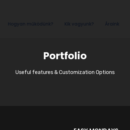
Hogyan működünk?
Kik vagyunk?
Áraink
Portfolio
Useful features & Customization Options