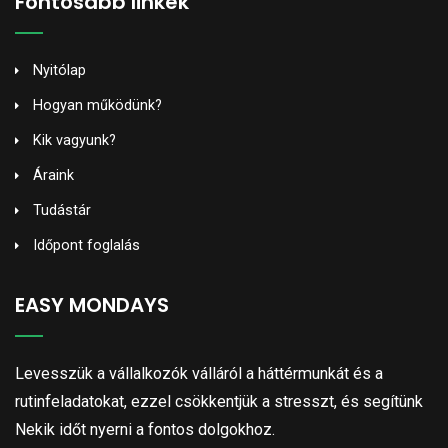
Fontosabb linkek
Nyitólap
Hogyan működünk?
Kik vagyunk?
Áraink
Tudástár
Időpont foglalás
EASY MONDAYS
Levesszük a vállalkozók válláról a háttérmunkát és a
rutinfeladatokat, ezzel csökkentjük a stresszt, és segítünk
Nekik időt nyerni a fontos dolgokhoz.