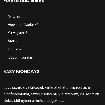
Fontosabb linkek
Nyitólap
Hogyan működünk?
Kik vagyunk?
Áraink
Tudástár
Időpont foglalás
EASY MONDAYS
Levesszük a vállalkozók válláról a háttérmunkát és a
rutinfeladatokat, ezzel csökkentjük a stresszt, és segítünk
Nekik időt nyerni a fontos dolgokhoz.