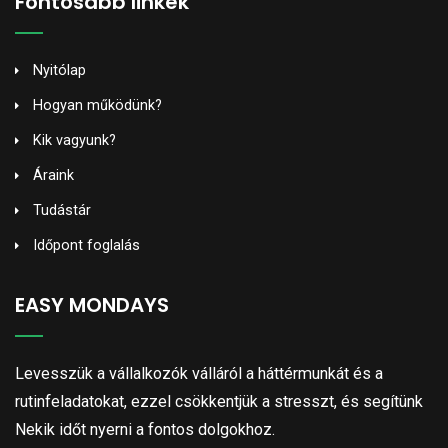
Fontosabb linkek
Nyitólap
Hogyan működünk?
Kik vagyunk?
Áraink
Tudástár
Időpont foglalás
EASY MONDAYS
Levesszük a vállalkozók válláról a háttérmunkát és a
rutinfeladatokat, ezzel csökkentjük a stresszt, és segítünk
Nekik időt nyerni a fontos dolgokhoz.