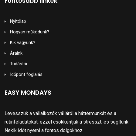
Fontosabb linkek
Nyitólap
Hogyan működünk?
Kik vagyunk?
Áraink
Tudástár
Időpont foglalás
EASY MONDAYS
Levesszük a vállalkozók válláról a háttérmunkát és a
rutinfeladatokat, ezzel csökkentjük a stresszt, és segítünk
Nekik időt nyerni a fontos dolgokhoz.