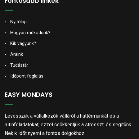
Fontosabb linkek
Nyitólap
Hogyan működünk?
Kik vagyunk?
Áraink
Tudástár
Időpont foglalás
EASY MONDAYS
Levesszük a vállalkozók válláról a háttérmunkát és a
rutinfeladatokat, ezzel csökkentjük a stresszt, és segítünk
Nekik időt nyerni a fontos dolgokhoz.