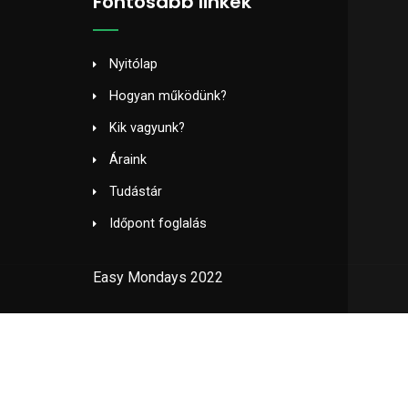
Fontosabb linkek
Nyitólap
Hogyan működünk?
Kik vagyunk?
Áraink
Tudástár
Időpont foglalás
Easy Mondays 2022