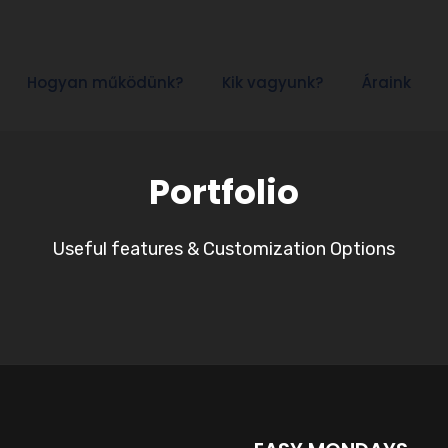
Hogyan működünk?
Kik vagyunk?
Áraink
Portfolio
Useful features & Customization Options