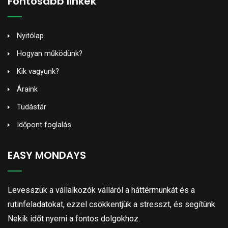
Fontosabb linkek
Nyitólap
Hogyan működünk?
Kik vagyunk?
Áraink
Tudástár
Időpont foglalás
EASY MONDAYS
Levesszük a vállalkozók válláról a háttérmunkát és a
rutinfeladatokat, ezzel csökkentjük a stresszt, és segítünk
Nekik időt nyerni a fontos dolgokhoz.