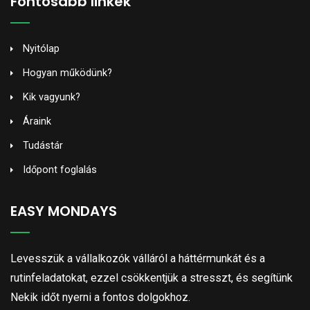
Fontosabb linkek
Nyitólap
Hogyan működünk?
Kik vagyunk?
Áraink
Tudástár
Időpont foglalás
EASY MONDAYS
Levesszük a vállalkozók válláról a háttérmunkát és a
rutinfeladatokat, ezzel csökkentjük a stresszt, és segítünk
Nekik időt nyerni a fontos dolgokhoz.