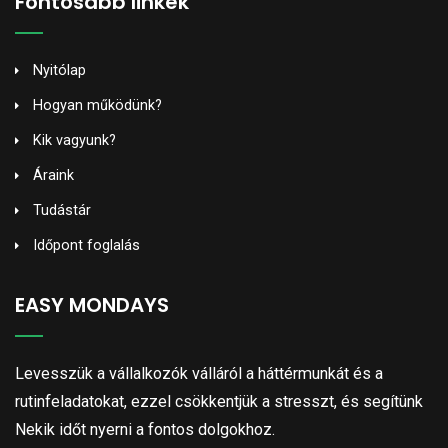
Fontosabb linkek
Nyitólap
Hogyan működünk?
Kik vagyunk?
Áraink
Tudástár
Időpont foglalás
EASY MONDAYS
Levesszük a vállalkozók válláról a háttérmunkát és a
rutinfeladatokat, ezzel csökkentjük a stresszt, és segítünk
Nekik időt nyerni a fontos dolgokhoz.