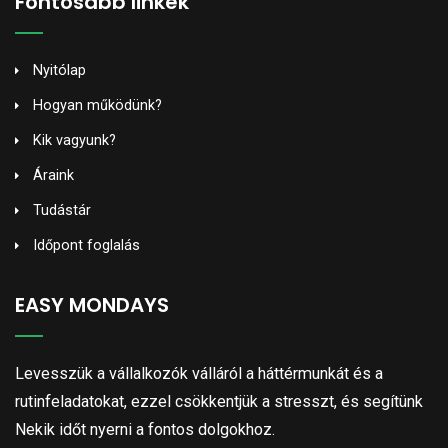
Fontosabb linkek
Nyitólap
Hogyan működünk?
Kik vagyunk?
Áraink
Tudástár
Időpont foglalás
EASY MONDAYS
Levesszük a vállalkozók válláról a háttérmunkát és a
rutinfeladatokat, ezzel csökkentjük a stresszt, és segítünk
Nekik időt nyerni a fontos dolgokhoz.