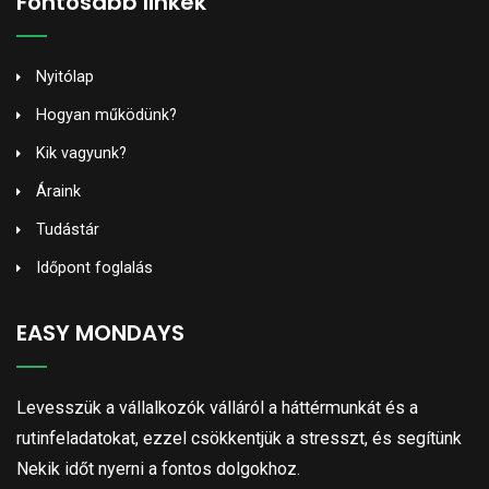
Fontosabb linkek
Nyitólap
Hogyan működünk?
Kik vagyunk?
Áraink
Tudástár
Időpont foglalás
EASY MONDAYS
Levesszük a vállalkozók válláról a háttérmunkát és a
rutinfeladatokat, ezzel csökkentjük a stresszt, és segítünk
Nekik időt nyerni a fontos dolgokhoz.