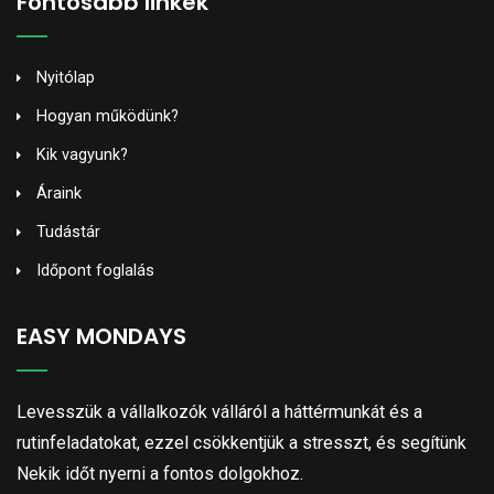
Fontosabb linkek
Nyitólap
Hogyan működünk?
Kik vagyunk?
Áraink
Tudástár
Időpont foglalás
EASY MONDAYS
Levesszük a vállalkozók válláról a háttérmunkát és a
rutinfeladatokat, ezzel csökkentjük a stresszt, és segítünk
Nekik időt nyerni a fontos dolgokhoz.