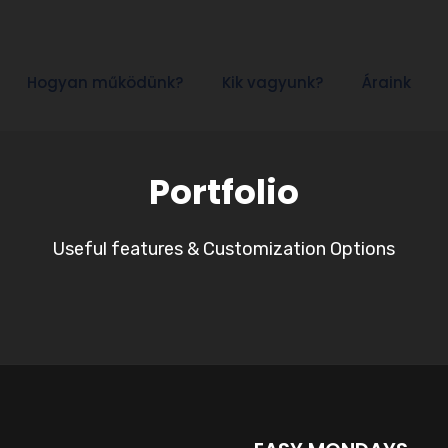
Hogyan működünk?
Kik vagyunk?
Áraink
Portfolio
Useful features & Customization Options