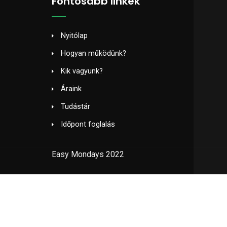
Fontosabb linkek
Nyitólap
Hogyan működünk?
Kik vagyunk?
Áraink
Tudástár
Időpont foglalás
Easy Mondays 2022