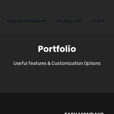
Hogyan működünk?
Kik vagyunk?
Áraink
Portfolio
Useful features & Customization Options