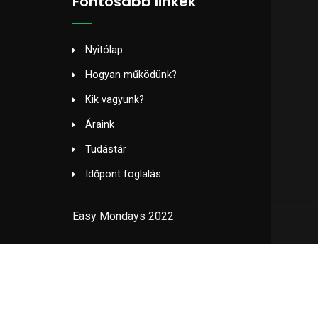
Fontosabb linkek
Nyitólap
Hogyan működünk?
Kik vagyunk?
Áraink
Tudástár
Időpont foglalás
Easy Mondays 2022