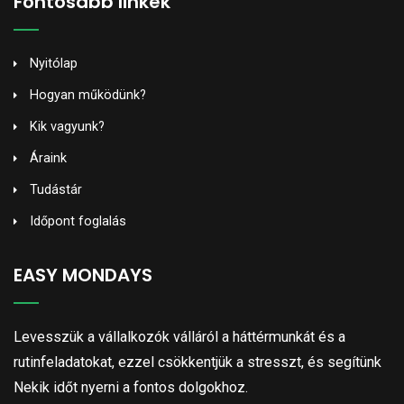
Fontosabb linkek
Nyitólap
Hogyan működünk?
Kik vagyunk?
Áraink
Tudástár
Időpont foglalás
EASY MONDAYS
Levesszük a vállalkozók válláról a háttérmunkát és a
rutinfeladatokat, ezzel csökkentjük a stresszt, és segítünk
Nekik időt nyerni a fontos dolgokhoz.